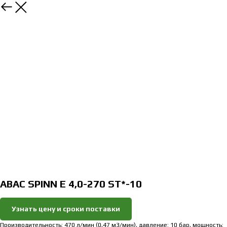
Закрыть
ABAC SPINN E 4,0-270 ST*-10
Узнать цену и сроки поставки
Производительность: 470 л/мин (0,47 м3/мин), давление: 10 бар, мощность: