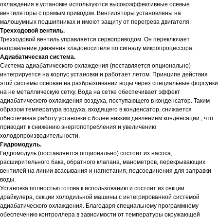
охлаждения в установке используются высокоэффективные осевые
вентиляторы с прямым приводом. Вентиляторы установлены на
малошумных подшипниках и имеют защиту от перегрева двигателя.
Трехходовой вентиль.
Трехходовой вентиль управляется сервоприводом. Он переключает
направление движения хладоносителя по сигналу микропроцессора.
Адиабатическая система.
Система адиабатического охлаждения (поставляется опционально)
интегрируется на корпус установки и работает летом. Принципе действия
этой системы основан на разбрызгивании воды через специальные форсунки
на не металлическую сетку. Вода на сетке обеспечивает эффект
адиабатического охлаждения воздуха, поступающего в конденсатор. Таким
образом температура воздуха, входящего в конденсатор, снижается
обеспечивая работу установки с более низким давлением конденсации , что
приводит к снижению энергопотребления и увеличению
холодопроизводительности.
Гидромодуль.
Гидромодуль (поставляется опционально) состоит из насоса,
расширительного бака, обратного клапана, манометров, перекрывающих
вентилей на линии всасывания и нагнетания, подсоединения для заправки
воды.
Установка полностью готова к использованию и состоит из секции
драйкулера, секции холодильной машины с интегрированной системой
адиабатического охлаждения. Благодаря специальному программному
обеспечению контроллера в зависимости от температуры окружающей