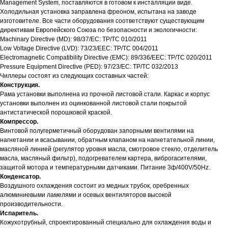
Management System, поставляются в готовом к инсталляции виде.
Холодильная установка заправлена фреоном, испытана на заводе
изготовителе. Все части оборудования соответствуют существующим
директивам Европейского Союза по безопасности и экологичности:
Machinary Directive (MD): 98/37/EC: ТР/ТС 010/2011
Low Voltage Directive (LVD): 73/23/EEC: ТР/ТС 004/2011
Electromagnetic Compatibility Directive (EMC): 89/336/EEC: ТР/ТС 020/2011
Pressure Equipment Directive (PED): 97/23/EC: ТР/ТС 032/2013
Чиллеры состоят из следующих составных частей:
Конструкция.
Рама установки выполнена из прочной листовой стали. Каркас и корпус
установки выполнен из оцинкованной листовой стали покрытой
антистатической порошковой краской.
Компрессор.
Винтовой полугерметичный оборудован запорными вентилями на
нагнетании и всасывании, обратным клапаном на нагнетательной линии,
масляной линией (регулятор уровня масла, смотровое стекло, отделитель
масла, масляный фильтр), подогревателем картера, виброгасителями,
защитой мотора и температурными датчиками. Питание 3ф/400V/50Hz.
Конденсатор.
Воздушного охлаждения состоит из медных трубок, оребренных
алюминиевыми ламелями и осевых вентиляторов высокой
производительности.
Испаритель.
Кожухотрубный, спроектированный специально для охлаждения воды и