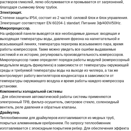
растворов гликолей, легко обслуживается и промывается от загрязнений,
благодаря съемному блоку трубок.
Электрощит.
Степени защиты IP54, состоит из 2 частей: силовой блок и блок управления.
Электрощит соответствует EN 60204-1 standart. Питание 3ф/400V/50Hz.
Микропроцессор.
На цифровой панели выводятся все необходимые данные: входящая и
выходящая температуры воды, давления фреона на нагнетательной и
всасывающей линиях, температура перегрева всасываемого пара, время
работы компрессоров. Также можно увидеть все ошибки выдаваемые
системой и их историю, регулировать производительность компрессоров.
Микропроцессор также определят порядок работы модулей (компрессорный
модуль/или модуль фрикулинга) в зависимости от температуры окружающей
среды и требуемой температуры воды на выходе из чиллера, а так же
контролирует работу вентиляторов конденсатора в зависимости от
температуры окружающего воздуха и время работы каждого компрессора
установки.
Компоненты холодильной системы
. Для обеспечения автоматической работы системы применяются
электронный ТРВ, фильтр-осушитель, смотровое стекло, соленоидный
вентиль, реле давления и обратные клапаны.
Драйкулер.
Теплообменники для драйкулеров изготавливаются из медных труб,
покрытых алюминиевым оребрением. По запросу теплообменник
изготавливается с эпоксидным покрытием ребер. Для обеспечения эффекта