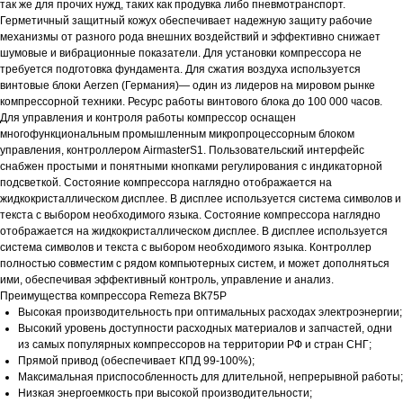
так же для прочих нужд, таких как продувка либо пневмотранспорт.
Герметичный защитный кожух обеспечивает надежную защиту рабочие
механизмы от разного рода внешних воздействий и эффективно снижает
шумовые и вибрационные показатели. Для установки компрессора не
требуется подготовка фундамента. Для сжатия воздуха используется
винтовые блоки Aerzen (Германия)— один из лидеров на мировом рынке
компрессорной техники. Ресурс работы винтового блока до 100 000 часов.
Для управления и контроля работы компрессор оснащен
многофункциональным промышленным микропроцессорным блоком
управления, контроллером AirmasterS1. Пользовательский интерфейс
снабжен простыми и понятными кнопками регулирования с индикаторной
подсветкой. Состояние компрессора наглядно отображается на
жидкокристаллическом дисплее. В дисплее используется система символов и
текста с выбором необходимого языка. Состояние компрессора наглядно
отображается на жидкокристаллическом дисплее. В дисплее используется
система символов и текста с выбором необходимого языка. Контроллер
полностью совместим с рядом компьютерных систем, и может дополняться
ими, обеспечивая эффективный контроль, управление и анализ.
Преимущества компрессора Remeza ВК75Р
Высокая производительность при оптимальных расходах электроэнергии;
Высокий уровень доступности расходных материалов и запчастей, одни
из самых популярных компрессоров на территории РФ и стран СНГ;
Прямой привод (обеспечивает КПД 99-100%);
Максимальная приспособленность для длительной, непрерывной работы;
Низкая энергоемкость при высокой производительности;