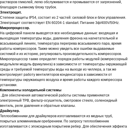
растворов гликолей, легко обслуживается и промывается от загрязнений,
благодаря съемному блоку трубок.
Электрощит.
Степени защиты IP54, состоит из 2 частей: силовой блок и блок управления.
Электрощит соответствует EN 60204-1 standart. Питание 3ф/400V/50Hz.
Микропроцессор.
На цифровой панели выводятся все необходимые данные: входящая и
выходящая температуры воды, давления фреона на нагнетательной и
всасывающей линиях, температура перегрева всасываемого пара, время
работы компрессоров. Также можно увидеть все ошибки выдаваемые
системой и их историю, регулировать производительность компрессоров.
Микропроцессор также определят порядок работы модулей (компрессорный
модуль/или модуль фрикулинга) в зависимости от температуры окружающей
среды и требуемой температуры воды на выходе из чиллера, а так же
контролирует работу вентиляторов конденсатора в зависимости от
температуры окружающего воздуха и время работы каждого компрессора
установки.
Компоненты холодильной системы
. Для обеспечения автоматической работы системы применяются
электронный ТРВ, фильтр-осушитель, смотровое стекло, соленоидный
вентиль, реле давления и обратные клапаны.
Драйкулер.
Теплообменники для драйкулеров изготавливаются из медных труб,
покрытых алюминиевым оребрением. По запросу теплообменник
изготавливается с эпоксидным покрытием ребер. Для обеспечения эффекта