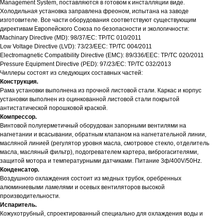
Management System, поставляются в готовом к инсталляции виде.
Холодильная установка заправлена фреоном, испытана на заводе
изготовителе. Все части оборудования соответствуют существующим
директивам Европейского Союза по безопасности и экологичности:
Machinary Directive (MD): 98/37/EC: ТР/ТС 010/2011
Low Voltage Directive (LVD): 73/23/EEC: ТР/ТС 004/2011
Electromagnetic Compatibility Directive (EMC): 89/336/EEC: ТР/ТС 020/2011
Pressure Equipment Directive (PED): 97/23/EC: ТР/ТС 032/2013
Чиллеры состоят из следующих составных частей:
Конструкция.
Рама установки выполнена из прочной листовой стали. Каркас и корпус
установки выполнен из оцинкованной листовой стали покрытой
антистатической порошковой краской.
Компрессор.
Винтовой полугерметичный оборудован запорными вентилями на
нагнетании и всасывании, обратным клапаном на нагнетательной линии,
масляной линией (регулятор уровня масла, смотровое стекло, отделитель
масла, масляный фильтр), подогревателем картера, виброгасителями,
защитой мотора и температурными датчиками. Питание 3ф/400V/50Hz.
Конденсатор.
Воздушного охлаждения состоит из медных трубок, оребренных
алюминиевыми ламелями и осевых вентиляторов высокой
производительности.
Испаритель.
Кожухотрубный, спроектированный специально для охлаждения воды и