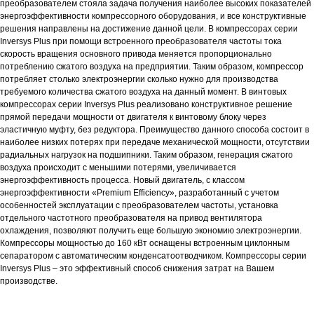
преобразователем стояла задача получения наиболее высоких показателей
энергоэффективности компрессорного оборудования, и все конструктивные
решения направлены на достижение данной цели. В компрессорах серии
Inversys Plus при помощи встроенного преобразователя частоты тока
скорость вращения основного привода меняется пропорционально
потреблению сжатого воздуха на предприятии. Таким образом, компрессор
потребляет столько электроэнергии сколько нужно для производства
требуемого количества сжатого воздуха на данный момент. В винтовых
компрессорах серии Inversys Plus реализовано конструктивное решение
прямой передачи мощности от двигателя к винтовому блоку через
эластичную муфту, без редуктора. Преимущество данного способа состоит в
наиболее низких потерях при передаче механической мощности, отсутствии
радиальных нагрузок на подшипники. Таким образом, генерация сжатого
воздуха происходит с меньшими потерями, увеличивается
энергоэффективность процесса. Новый двигатель, с классом
энергоэффективности «Premium Efficiency», разработанный с учетом
особенностей эксплуатации с преобразователем частоты, установка
отдельного частотного преобразователя на привод вентилятора
охлаждения, позволяют получить еще большую экономию электроэнергии.
Компрессоры мощностью до 160 кВт оснащены встроенным циклонным
сепаратором с автоматическим конденсатоотводчиком. Компрессоры серии
Inversys Plus – это эффективный способ снижения затрат на Вашем
производстве.