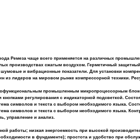
вода Ремеза
чаще всего применяется на различных промышле
малых производствах сжатым воздухом. Герметичный защитны
 шумовые и вибрационные показатели. Для установки компрес
н из лидеров на мировом рынке компрессорной техники. Ресу
огофункциональным промышленным микропроцессорным блоком
кнопками регулирования с индикаторной подсветкой. Состоя
тема символов и текста с выбором необходимого языка. Сост
тема символов и текста с выбором необходимого языка. Кон
ь, управление и анализ.
ой работы; низкая энергоемкость при высокой производител
обходимости в фундаменте); простота и удобство при обслуж