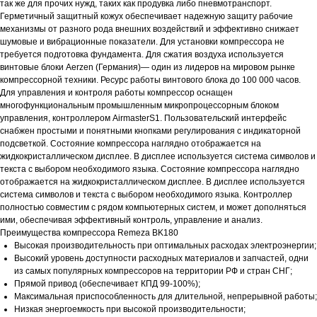
так же для прочих нужд, таких как продувка либо пневмотранспорт.
Герметичный защитный кожух обеспечивает надежную защиту рабочие
механизмы от разного рода внешних воздействий и эффективно снижает
шумовые и вибрационные показатели. Для установки компрессора не
требуется подготовка фундамента. Для сжатия воздуха используется
винтовые блоки Aerzen (Германия)— один из лидеров на мировом рынке
компрессорной техники. Ресурс работы винтового блока до 100 000 часов.
Для управления и контроля работы компрессор оснащен
многофункциональным промышленным микропроцессорным блоком
управления, контроллером AirmasterS1. Пользовательский интерфейс
снабжен простыми и понятными кнопками регулирования с индикаторной
подсветкой. Состояние компрессора наглядно отображается на
жидкокристаллическом дисплее. В дисплее используется система символов и
текста с выбором необходимого языка. Состояние компрессора наглядно
отображается на жидкокристаллическом дисплее. В дисплее используется
система символов и текста с выбором необходимого языка. Контроллер
полностью совместим с рядом компьютерных систем, и может дополняться
ими, обеспечивая эффективный контроль, управление и анализ.
Преимущества компрессора Remeza BK180
Высокая производительность при оптимальных расходах электроэнергии;
Высокий уровень доступности расходных материалов и запчастей, одни
из самых популярных компрессоров на территории РФ и стран СНГ;
Прямой привод (обеспечивает КПД 99-100%);
Максимальная приспособленность для длительной, непрерывной работы;
Низкая энергоемкость при высокой производительности;