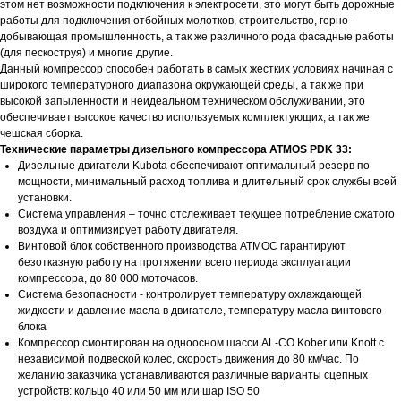
этом нет возможности подключения к электросети, это могут быть дорожные
работы для подключения отбойных молотков, строительство, горно-
добывающая промышленность, а так же различного рода фасадные работы
(для пескоструя) и многие другие.
Данный компрессор способен работать в самых жестких условиях начиная с
широкого температурного диапазона окружающей среды, а так же при
высокой запыленности и неидеальном техническом обслуживании, это
обеспечивает высокое качество используемых комплектующих, а так же
чешская сборка.
Технические параметры дизельного компрессора ATMOS PDK 33:
Дизельные двигатели Kubota обеспечивают оптимальный резерв по
мощности, минимальный расход топлива и длительный срок службы всей
установки.
Cистема управления – точно отслеживает текущее потребление сжатого
воздуха и оптимизирует работу двигателя.
Винтовой блок собственного производства ATMOС гарантируют
безотказную работу на протяжении всего периода эксплуатации
компрессора, до 80 000 моточасов.
Система безопасности - контролирует температуру охлаждающей
жидкости и давление масла в двигателе, температуру масла винтового
блока
Компрессор смонтирован на одноосном шасси AL-CO Kober или Knott с
независимой подвеской колес, скорость движения до 80 км/час. По
желанию заказчика устанавливаются различные варианты сцепных
устройств: кольцо 40 или 50 мм или шар ISO 50